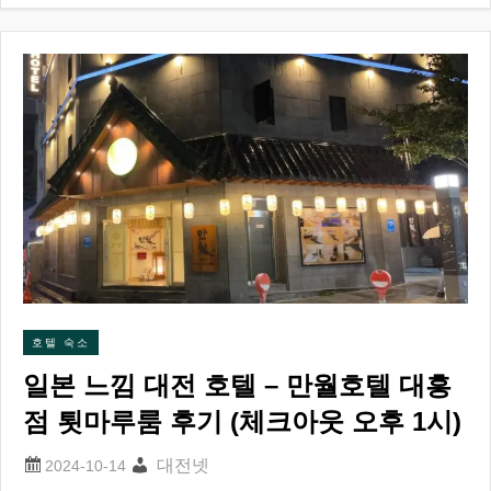
호텔 숙소
일본 느낌 대전 호텔 – 만월호텔 대흥
점 툇마루룸 후기 (체크아웃 오후 1시)
대전넷