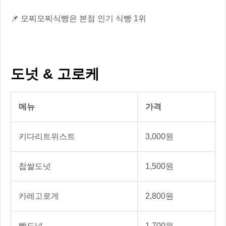
📌 모찌모찌식빵은 본점 인기 식빵 1위
도넛 & 고로케
메뉴
가격
키다리트위스트
3,000원
찹쌀도넛
1,500원
카레고로게
2,800원
빵도넛
1,700원