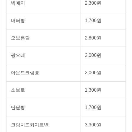
빅매치
2,300원
버터빵
1,700원
오보름달
2,800원
팡오레
2,000원
아몬드크림빵
2,000원
소보로
1,300원
단팥빵
1,700원
크림치즈화이트번
3,300원