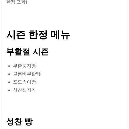
시즌 한정 메뉴
부활절 시즌
부활둥지빵
콜롬바부활빵
포도송이빵
성찬십자가
성찬 빵