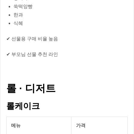
쑥떡앙빵
한과
식혜
✔ 선물용 구매 비율 높음
✔ 부모님 선물 추천 라인
롤 · 디저트
롤케이크
메뉴
가격