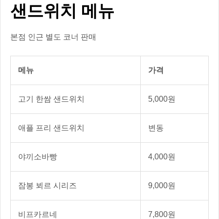
샌드위치 메뉴
본점 인근 별도 코너 판매
메뉴
가격
고기 한쌈 샌드위치
5,000원
애플 프리 샌드위치
변동
야끼소바빵
4,000원
잠봉 뵈르 시리즈
9,000원
비프카르네
7,800원