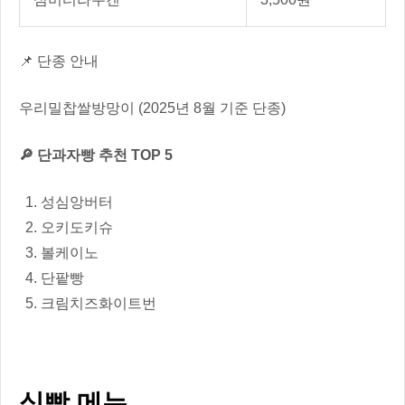
📌 단종 안내
우리밀찹쌀방망이 (2025년 8월 기준 단종)
🔎 단과자빵 추천 TOP 5
성심앙버터
오키도키슈
볼케이노
단팥빵
크림치즈화이트번
식빵 메뉴