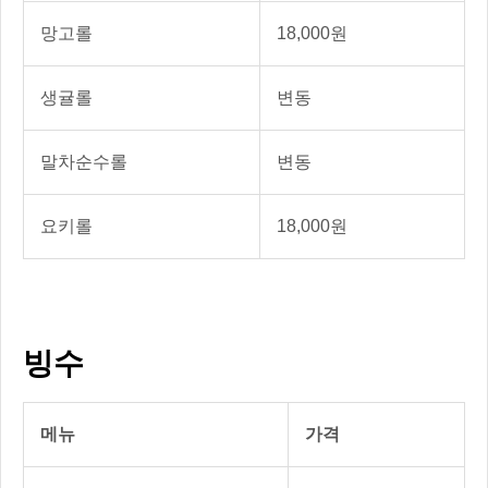
망고롤
18,000원
생귤롤
변동
말차순수롤
변동
요키롤
18,000원
빙수
메뉴
가격