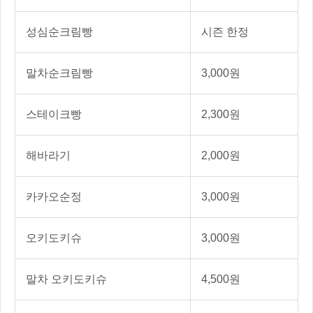
성심순크림빵
시즌 한정
말차순크림빵
3,000원
스테이크빵
2,300원
해바라기
2,000원
카카오순정
3,000원
오키도키슈
3,000원
말차 오키도키슈
4,500원