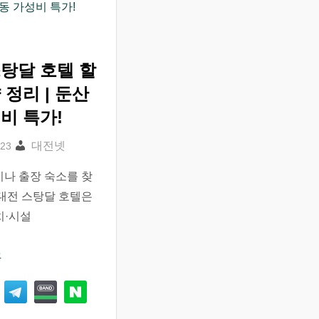
탕달 호텔 할
 정리 | 둔산
비 특가!
대전넷
이나 출장 숙소를 찾
 대전 스탕달 호텔은
치·시설
e