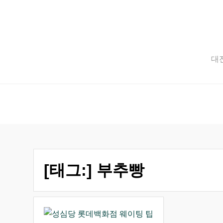
Skip
to
content
대전
[태그:]
부추빵