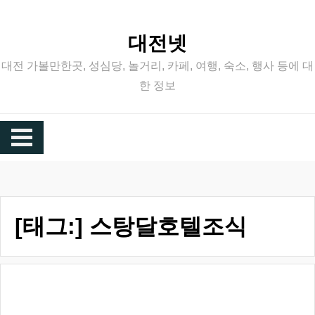
Skip
to
대전넷
content
대전 가볼만한곳, 성심당, 놀거리, 카페, 여행, 숙소, 행사 등에 대
한 정보
[태그:]
스탕달호텔조식