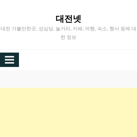
Skip
to
대전넷
content
대전 가볼만한곳, 성심당, 놀거리, 카페, 여행, 숙소, 행사 등에 대
한 정보