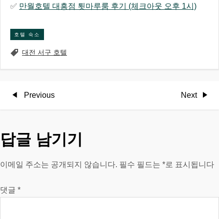
✅
만월호텔 대흥점 툇마루룸 후기 (체크아웃 오후 1시)
호텔 숙소
대전 서구 호텔
글
Previous
Next
Previous
Next
Post
Post
탐
답글 남기기
색
이메일 주소는 공개되지 않습니다.
필수 필드는
*
로 표시됩니다
댓글
*