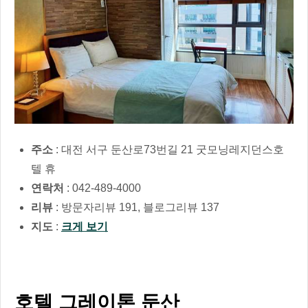
주소
: 대전 서구 둔산로73번길 21 굿모닝레지던스호
텔 휴
연락처
: 042-489-4000
리뷰
: 방문자리뷰 191, 블로그리뷰 137
지도
:
크게 보기
호텔 그레이톤 둔산