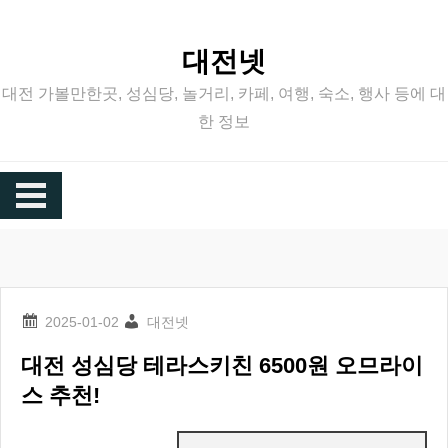
Skip
to
대전넷
content
대전 가볼만한곳, 성심당, 놀거리, 카페, 여행, 숙소, 행사 등에 대
한 정보
대전넷
대전 성심당 테라스키친 6500원 오므라이
스 추천!