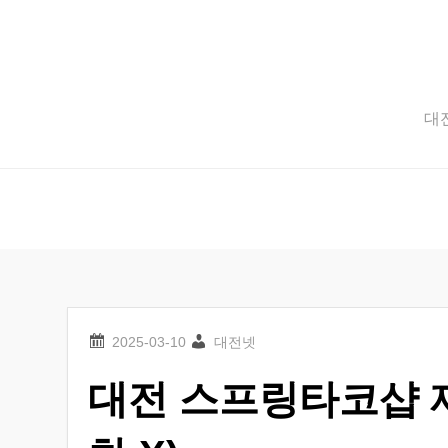
Skip
to
content
대전
대전넷
대전 스프링타코샵 재