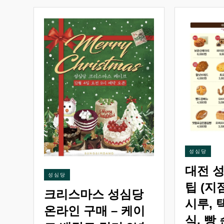
성심당
대전 
성심당
팁 (지
크리스마스 성심당
시루, 
온라인 구매 – 케이
식, 빵