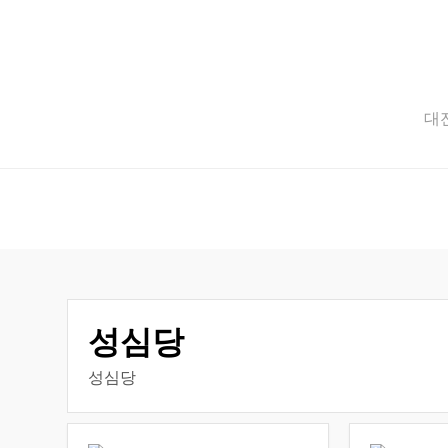
Skip
to
content
대전
성심당
성심당