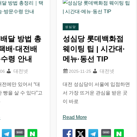
성심당
배달 방법 총
성심당 롯데백화점
택배·대전배
웨이팅 팁 | 시간대·
문수령 안내
메뉴·동선 TIP
대전넷
대전넷
대전에만 있어서 “대
대전 성심당이 서울에 입점하면
 빵을 살 수 있다”고
서 가장 뜨거운 관심을 받은 곳
는
이 바로
e
Read More