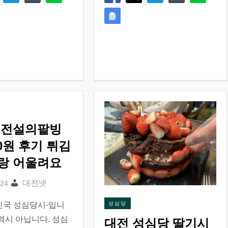
 전설의팥빙
00원 후기 튀김
랑 어울려요
대전넷
민국 성심당시-입니
성심당
역시 아닙니다. 성심
대전 성심당 딸기시