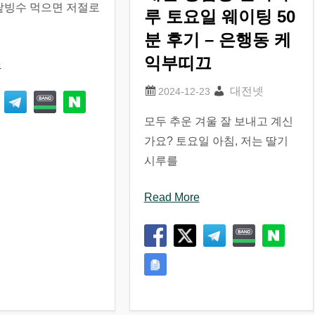
팥빙수 먹으면 저절로
루 토요일 웨이팅 50
분 후기 – 은행동 케
익부띠끄
e
대전넷
모두 추운 겨울 잘 보내고 계신
가요? 토요일 아침, 저는 딸기
시루를
Read More