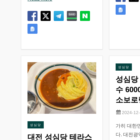
성심당
성심당
수 60
소보로
가히 대한
성심당
다. 대전광
대전 성심당 테라스