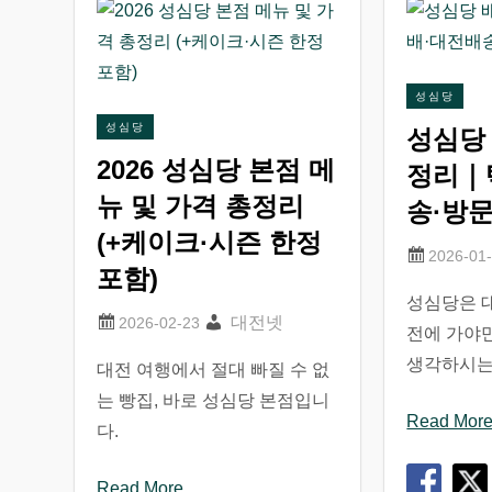
성심당
성심당
성심당 
2026 성심당 본점 메
정리｜
뉴 및 가격 총정리
송·방
(+케이크·시즌 한정
포함)
성심당은 
대전넷
전에 가야만
생각하시
대전 여행에서 절대 빠질 수 없
는 빵집, 바로 성심당 본점입니
Read Mor
다.
Read More