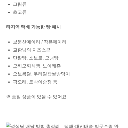
크림류
초코류
타지역 택배 가능한 빵 예시
보문산메아리 / 작은메아리
교황님의 치즈스콘
단팥빵, 소보로, 모닝빵
모찌모찌식빵, 노아레즌
오보름달, 우리밀찹쌀방망이
팡오레, 토박이순정 등
※ 품절 상품이 있을 수 있어요.