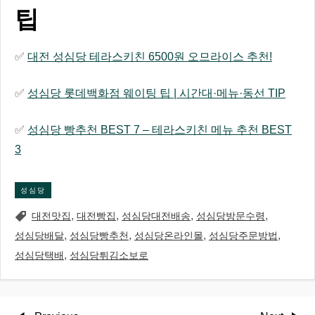
팁
✅
대전 성심당 테라스키친 6500원 오므라이스 추천!
✅
성심당 롯데백화점 웨이팅 팁 | 시간대·메뉴·동선 TIP
✅
성심당 빵추천 BEST 7 – 테라스키친 메뉴 추천 BEST
3
성심당
,
,
,
,
대전맛집
대전빵집
성심당대전배송
성심당방문수령
,
,
,
,
성심당배달
성심당빵추천
성심당온라인몰
성심당주문방법
,
성심당택배
성심당튀김소보로