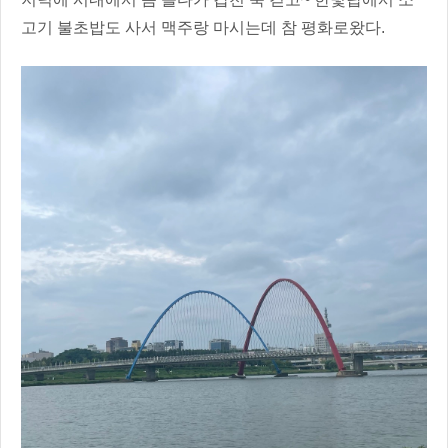
고기 불초밥도 사서 맥주랑 마시는데 참 평화로왔다.