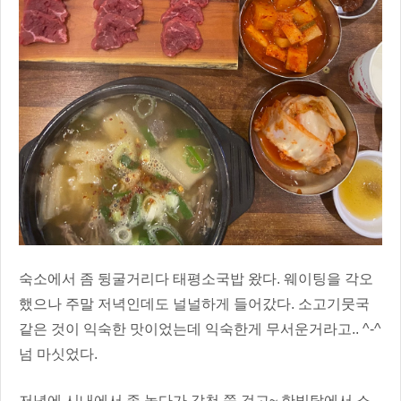
숙소에서 좀 뒹굴거리다 태평소국밥 왔다. 웨이팅을 각오
했으나 주말 저녁인데도 널널하게 들어갔다. 소고기뭇국
같은 것이 익숙한 맛이었는데 익숙한게 무서운거라고.. ^-^
넘 마싯었다.
저녁에 시내에서 좀 놀다가 갑천 쭉 걷고~ 한빛탑에서 소