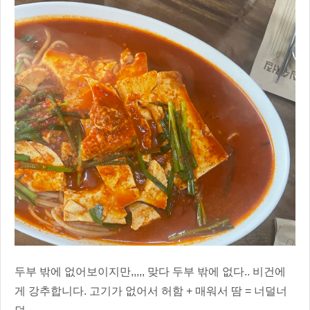
두부 밖에 없어보이지만,,,,, 맞다 두부 밖에 없다.. 비건에
게 강추합니다. 고기가 없어서 허함 + 매워서 땀 = 너덜너