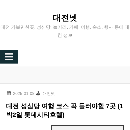
Skip
to
대전넷
content
대전 가볼만한곳, 성심당, 놀거리, 카페, 여행, 숙소, 행사 등에 대
한 정보
대전넷
대전 성심당 여행 코스 꼭 들러야할 7곳 (1
박2일 롯데시티호텔)