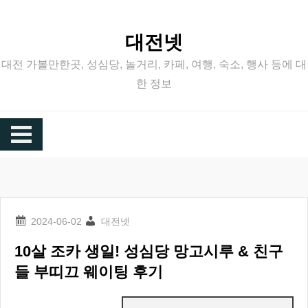
Skip
to
대전넷
content
대전 가볼만한곳, 성심당, 놀거리, 카페, 여행, 숙소, 행사 등에 대
한 정보
대전넷
10살 조카 생일! 성심당 망고시루 & 친구
들 부띠끄 웨이팅 후기