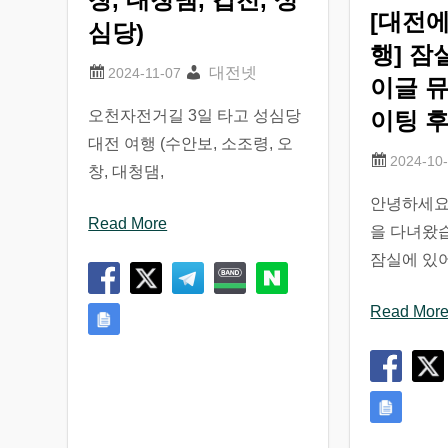
[대전에
심당)
행] 잠
대전넷
이글 뮤
오천자전거길 3일 타고 성심당
이팅 
대전 여행 (수안보, 소조령, 오
창, 대청댐,
안녕하세요
Read More
을 다녀왔
잠실에 있
Read Mor