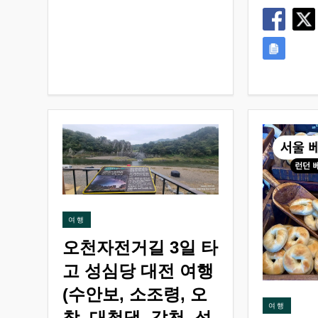
여행
오천자전거길 3일 타
고 성심당 대전 여행
(수안보, 소조령, 오
여행
창, 대청댐, 갑천, 성