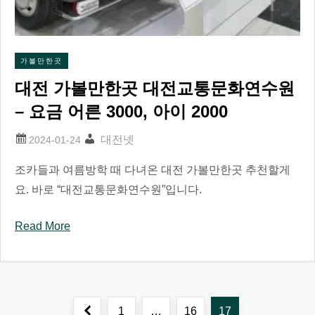
가볼만한곳
대전 가볼만한곳 대전교통문화연수원
– 요금 어른 3000, 아이 2000
대전넷
조카들과 여름방학 때 다녀온 대전 가볼만한곳 추천할게
요. 바로 “대전교통문화연수원”입니다. ​
Read More
글
Previous
Page
Page
Page
1
…
16
17