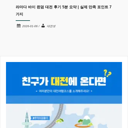
즌 한정
라마다 바이 윈덤 대전 후기 5분 요약 | 실제 만족 포인트 7
성심당
가지
20
2026-01-06 /
대전넷